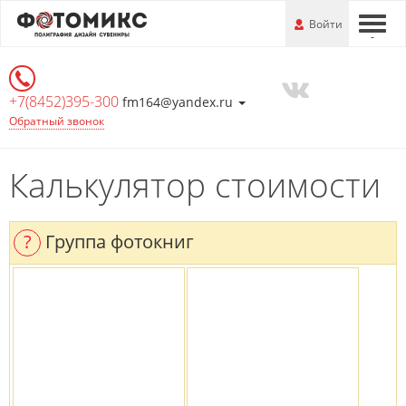
Перейти
-
Войти
-
-
к
основной
информации
+7(8452)395-300
fm164@yandex.ru
Обратный звонок
Калькулятор стоимости
?
Группа фотокниг