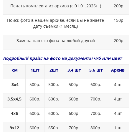
Печать комплекта из архива (с 01.01.2026г. )
200р
Поиск фото в нашем архиве, если Вы не знаете
150р
дату съёмки (1 месяц)
Замена нашего фона на любой другой
200р
Подробный прайс на фото на документы ч/б или цвет
см
1шт
2шт
3,4 шт
5,6 шт
Архив
3х4
500р.
500р.
500р.
600р.
4шт
3,5х4,5
600р.
600р.
600р.
700р.
4шт
4х6
600р.
600р.
600р.
700р.
4шт
9х12
600р.
650р.
700р.
800р.
1шт