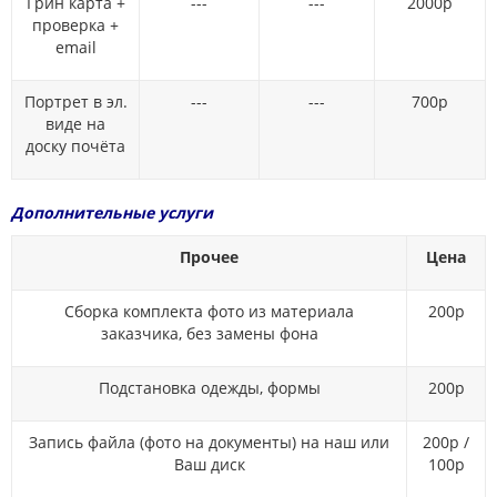
Грин карта +
---
---
2000р
проверка +
email
Портрет в эл.
---
---
700р
виде на
доску почёта
Дополнительные услуги
Прочее
Цена
Сборка комплекта фото из материала
200р
заказчика, без замены фона
Подстановка одежды, формы
200р
Запись файла (фото на документы) на наш или
200р /
Ваш диск
100р