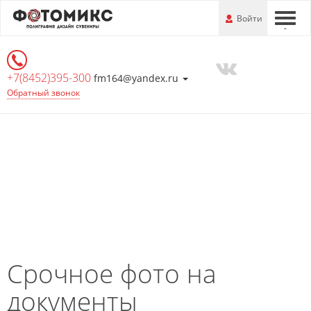
Перейти
-
Войти
-
-
к
основной
информации
+7(8452)395-300
fm164@yandex.ru
Обратный звонок
Срочное фото на
документы