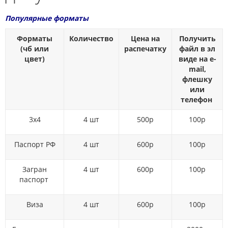
Популярные форматы
Форматы
Количество
Цена на
Получить
(чб или
распечатку
файл в эл
цвет)
виде на e-
mail,
флешку
или
телефон
3х4
4 шт
500р
100р
Паспорт РФ
4 шт
600р
100р
Загран
4 шт
600р
100р
паспорт
Виза
4 шт
600р
100р